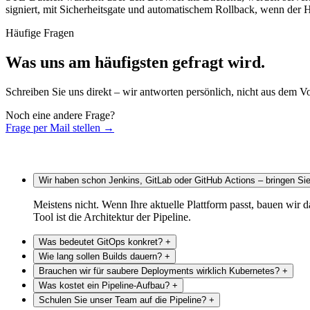
signiert, mit Sicherheitsgate und automatischem Rollback, wenn der H
Häufige Fragen
Was uns am häufigsten gefragt wird.
Schreiben Sie uns direkt – wir antworten persönlich, nicht aus dem V
Noch eine andere Frage?
Frage per Mail stellen
→
Wir haben schon Jenkins, GitLab oder GitHub Actions – bringen Si
Meistens nicht. Wenn Ihre aktuelle Plattform passt, bauen wir 
Tool ist die Architektur der Pipeline.
Was bedeutet GitOps konkret?
+
Wie lang sollen Builds dauern?
+
Der Soll-Zustand von Infrastruktur und Anwendungen liegt im 
Brauchen wir für saubere Deployments wirklich Kubernetes?
+
auf einen `git revert` – kein Klick im Cloud-Portal mehr.
Faustregel: unter 10 Minuten für Pull-Request-Builds. Alles 
Was kostet ein Pipeline-Aufbau?
+
Budgets im Frontend.
Nein. Für viele Anwendungen ist eine VM mit systemd, Caddy o
Schulen Sie unser Team auf die Pipeline?
+
Den Aufwand kalkulieren wir nach dem Erstgespräch. Was ihn f