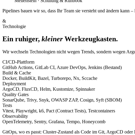
Meilenstein · Schulung & Runbook
Pipelines bauen wir so, dass Ihr Team sie versteht und ändern kann 
&
Technologie
Ein ruhiger,
kleiner
Werkzeugkasten.
Wir wechseln Technologien nicht wegen Trends, sondern wegen Argume
CI/CD-Plattform
GitHub Actions, GitLab CI, Azure DevOps, Jenkins (Bestand)
Build & Cache
Docker, BuildKit, Bazel, Turborepo, Nx, Sccache
Deployment
ArgoCD, FluxCD, Helm, Kustomize, Spinnaker
Quality Gates
SonarQube, Trivy, Snyk, OWASP ZAP, Cosign, Syft (SBOM)
Tests
Vitest, Playwright, k6, Pact (Contract Tests), Testcontainers
Observability
OpenTelemetry, Sentry, Grafana, Tempo, Honeycomb
GitOps, wo es passt: Cluster-Zustand als Code im Git, ArgoCD oder Fl