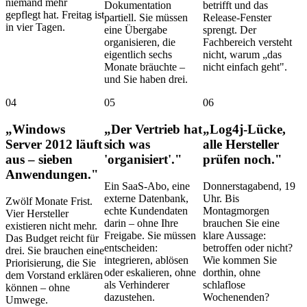
niemand mehr
Dokumentation
betrifft und das
gepflegt hat. Freitag ist
partiell. Sie müssen
Release-Fenster
in vier Tagen.
eine Übergabe
sprengt. Der
organisieren, die
Fachbereich versteht
eigentlich sechs
nicht, warum „das
Monate bräuchte –
nicht einfach geht".
und Sie haben drei.
04
05
06
„Windows
„Der Vertrieb hat
„Log4j-Lücke,
Server 2012 läuft
sich was
alle Hersteller
aus – sieben
'organisiert'."
prüfen noch."
Anwendungen."
Ein SaaS-Abo, eine
Donnerstagabend, 19
externe Datenbank,
Uhr. Bis
Zwölf Monate Frist.
echte Kundendaten
Montagmorgen
Vier Hersteller
darin – ohne Ihre
brauchen Sie eine
existieren nicht mehr.
Freigabe. Sie müssen
klare Aussage:
Das Budget reicht für
entscheiden:
betroffen oder nicht?
drei. Sie brauchen eine
integrieren, ablösen
Wie kommen Sie
Priorisierung, die Sie
oder eskalieren, ohne
dorthin, ohne
dem Vorstand erklären
als Verhinderer
schlaflose
können – ohne
dazustehen.
Wochenenden?
Umwege.