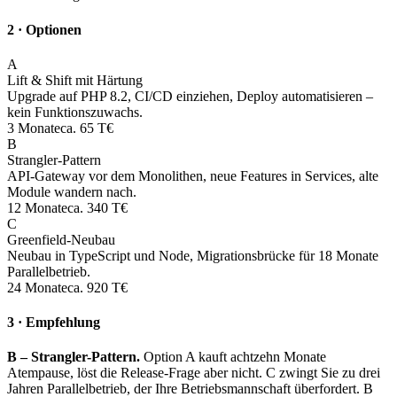
2 · Optionen
A
Lift & Shift mit Härtung
Upgrade auf PHP 8.2, CI/CD einziehen, Deploy automatisieren –
kein Funktionszuwachs.
3 Monate
ca. 65 T€
B
Strangler-Pattern
API-Gateway vor dem Monolithen, neue Features in Services, alte
Module wandern nach.
12 Monate
ca. 340 T€
C
Greenfield-Neubau
Neubau in TypeScript und Node, Migrationsbrücke für 18 Monate
Parallelbetrieb.
24 Monate
ca. 920 T€
3 · Empfehlung
B – Strangler-Pattern.
Option A kauft achtzehn Monate
Atempause, löst die Release-Frage aber nicht. C zwingt Sie zu drei
Jahren Parallelbetrieb, der Ihre Betriebsmannschaft überfordert. B